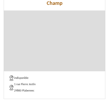
Champ
indisponible
1 rue Pierre Jestin
29860 Plabennec