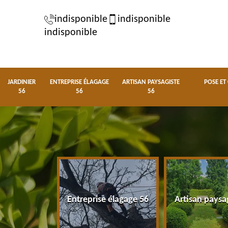
indisponible
indisponible
indisponible
JARDINIER
ENTREPRISE ÉLAGAGE
ARTISAN PAYSAGISTE
POSE ET
56
56
56
nier 56
Entreprise élagage 56
Artisan paysa