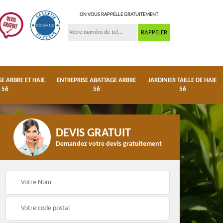
ON VOUS RAPPELLE GRATUITEMENT
 ARBRE ET HAIE
ENTREPRISE ABATTAGE ARBRE
JARDINIER TAILLE DE HAIE
56
56
56
DEVIS GRATUIT
Demandez votre devis gratuitement
ge
Dessouchage arbre et
Entreprise abattage
haie 56
arbre 56