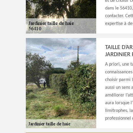
et de choisir c
dans le 56410,
contacter. Cett
expertise à des
TAILLE D’A
JARDINIER
A priori, une t
connaissances 
choisir parmi 
aussi un sens a
améliorer l’att
aura lorsque l
limitrophes, la
professionnel