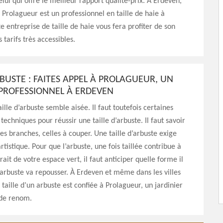
elui qui offre le meilleur rapport qualité-prix. À Erdeven,
 Prolagueur est un professionnel en taille de haie à
e entreprise de taille de haie vous fera profiter de son
 tarifs très accessibles.
RBUSTE : FAITES APPEL À PROLAGUEUR, UN
 PROFESSIONNEL À ERDEVEN
aille d’arbuste semble aisée. Il faut toutefois certaines
techniques pour réussir une taille d’arbuste. Il faut savoir
les branches, celles à couper. Une taille d’arbuste exige
rtistique. Pour que l’arbuste, une fois taillée contribue à
rait de votre espace vert, il faut anticiper quelle forme il
’arbuste va repousser. À Erdeven et même dans les villes
 taille d’un arbuste est confiée à Prolagueur, un jardinier
 de renom.