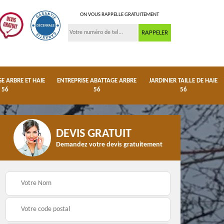
ON VOUS RAPPELLE GRATUITEMENT
 ARBRE ET HAIE
ENTREPRISE ABATTAGE ARBRE
JARDINIER TAILLE DE HAIE
56
56
56
DEVIS GRATUIT
Demandez votre devis gratuitement
ge
Dessouchage arbre et
Entreprise abattage
haie 56
arbre 56