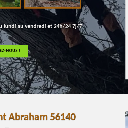
 lundi au vendredi et 24h/24 7j/7
EZ-NOUS !
int Abraham 56140