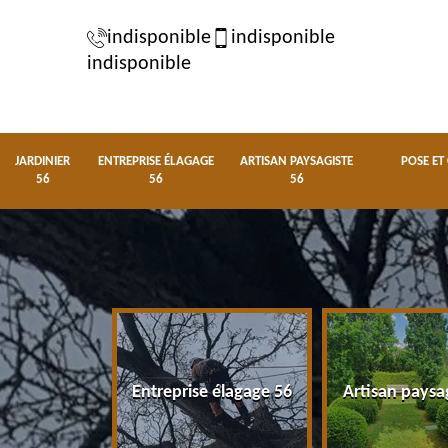
indisponible
indisponible
indisponible
JARDINIER
ENTREPRISE ÉLAGAGE
ARTISAN PAYSAGISTE
POSE ET
56
56
56
nier 56
Entreprise élagage 56
Artisan paysa