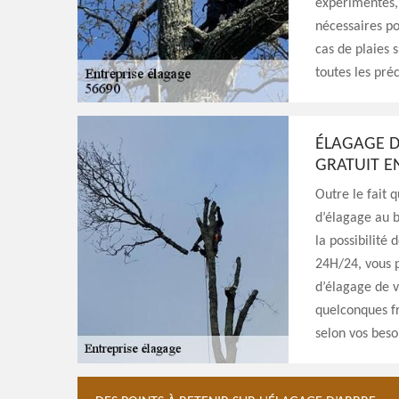
expérimentés,
nécessaires po
cas de plaies 
toutes les pré
ÉLAGAGE D
GRATUIT E
Outre le fait 
d’élagage au 
la possibilité 
24H/24, vous 
d’élagage de v
quelconques fr
selon vos beso