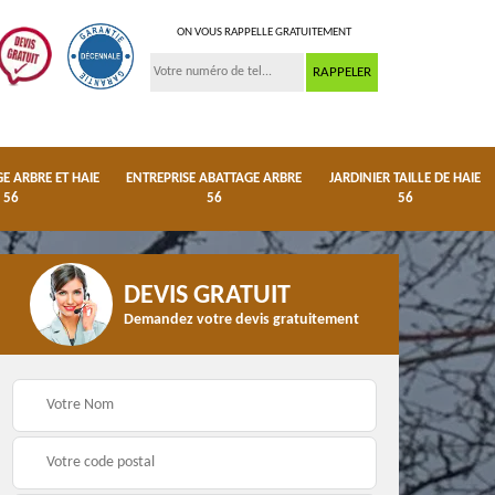
ON VOUS RAPPELLE GRATUITEMENT
 ARBRE ET HAIE
ENTREPRISE ABATTAGE ARBRE
JARDINIER TAILLE DE HAIE
56
56
56
DEVIS GRATUIT
Demandez votre devis gratuitement
ge
Dessouchage arbre et
Entreprise abattage
haie 56
arbre 56