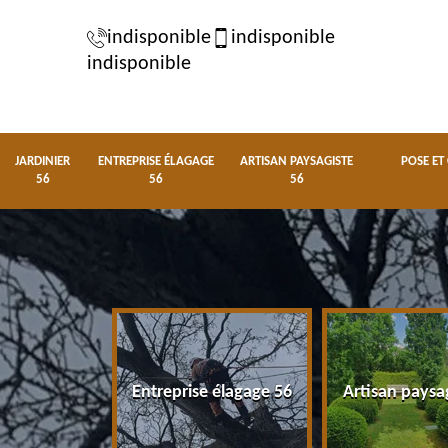
indisponible
indisponible
indisponible
JARDINIER
ENTREPRISE ÉLAGAGE
ARTISAN PAYSAGISTE
POSE ET
56
56
56
nier 56
Entreprise élagage 56
Artisan paysa