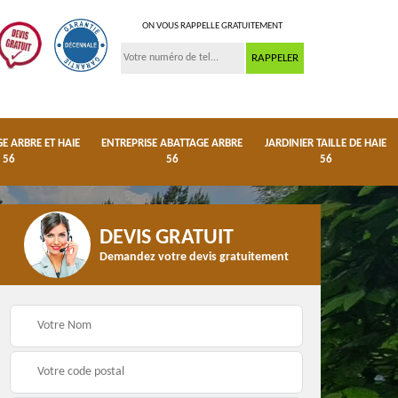
ON VOUS RAPPELLE GRATUITEMENT
 ARBRE ET HAIE
ENTREPRISE ABATTAGE ARBRE
JARDINIER TAILLE DE HAIE
56
56
56
DEVIS GRATUIT
Demandez votre devis gratuitement
ge
Dessouchage arbre et
Entreprise abattage
haie 56
arbre 56