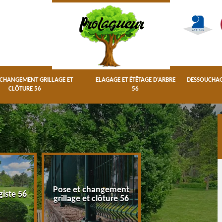
 CHANGEMENT GRILLAGE ET
ELAGAGE ET ÉTÊTAGE D'ARBRE
DESSOUCHAGE
CLÔTURE 56
56
Pose et changement
Elagage et étêta
giste 56
grillage et clôture 56
d'arbre 56