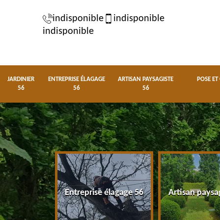
indisponible
indisponible
indisponible
JARDINIER
ENTREPRISE ÉLAGAGE
ARTISAN PAYSAGISTE
POSE ET
56
56
56
nier 56
Entreprise élagage 56
Artisan paysa