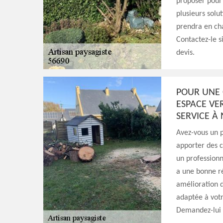
proposer pour 
plusieurs solut
prendra en cha
Contactez-le s
devis.
POUR UNE 
ESPACE VE
SERVICE À
Avez-vous un p
apporter des c
un professionn
a une bonne r
amélioration d’
adaptée à votr
Demandez-lui 