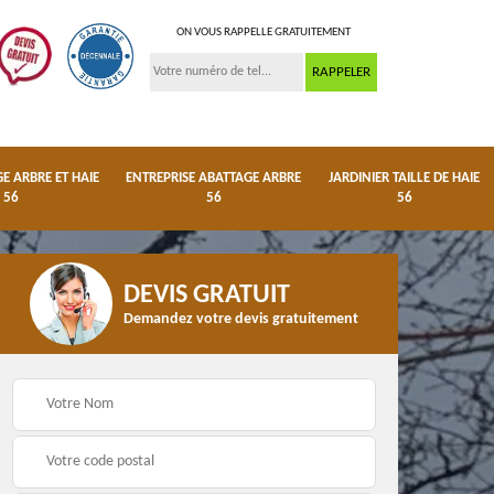
ON VOUS RAPPELLE GRATUITEMENT
 ARBRE ET HAIE
ENTREPRISE ABATTAGE ARBRE
JARDINIER TAILLE DE HAIE
56
56
56
DEVIS GRATUIT
Demandez votre devis gratuitement
ge
Dessouchage arbre et
Entreprise abattage
haie 56
arbre 56