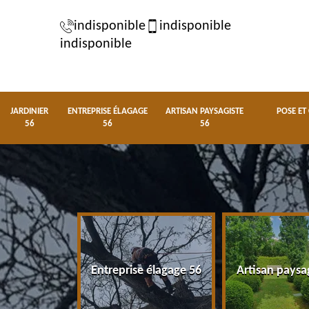
indisponible
indisponible
indisponible
JARDINIER
ENTREPRISE ÉLAGAGE
ARTISAN PAYSAGISTE
POSE ET
56
56
56
nier 56
Entreprise élagage 56
Artisan paysa