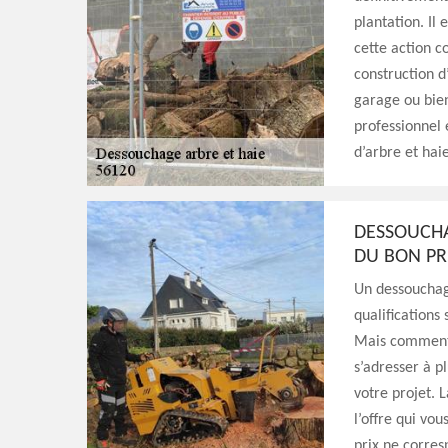
plantation. Il 
cette action c
construction d
garage ou bien
professionnel
d’arbre et haie
DESSOUCHA
DU BON PR
Un dessouchage
qualifications
Mais comment f
s’adresser à p
votre projet. 
l’offre qui vou
prix ne corres