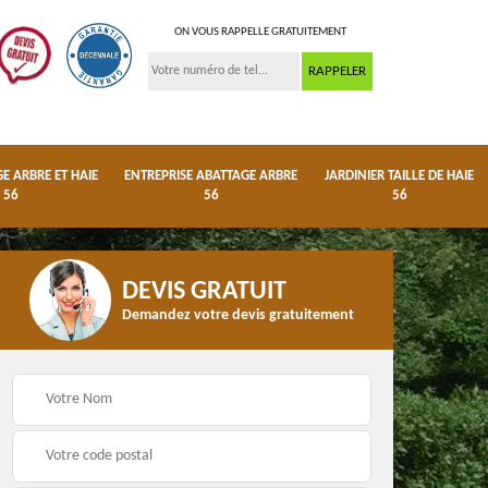
ON VOUS RAPPELLE GRATUITEMENT
 ARBRE ET HAIE
ENTREPRISE ABATTAGE ARBRE
JARDINIER TAILLE DE HAIE
56
56
56
DEVIS GRATUIT
Demandez votre devis gratuitement
ge
Dessouchage arbre et
Entreprise abattage
haie 56
arbre 56