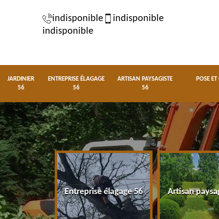
indisponible
indisponible
indisponible
JARDINIER
ENTREPRISE ÉLAGAGE
ARTISAN PAYSAGISTE
POSE ET
56
56
56
nier 56
Entreprise élagage 56
Artisan paysa