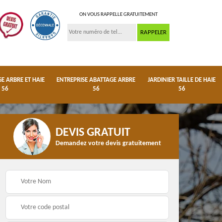
ON VOUS RAPPELLE GRATUITEMENT
 ARBRE ET HAIE
ENTREPRISE ABATTAGE ARBRE
JARDINIER TAILLE DE HAIE
56
56
56
DEVIS GRATUIT
Demandez votre devis gratuitement
ge
Dessouchage arbre et
Entreprise abattage
haie 56
arbre 56