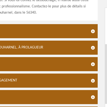
er. Si vous lui confiez le dessouchage, il réalise aussi cette
 professionnalisme. Contactez-le pour plus de détails si
ouharnel, dans le 56340.
PLOUHARNEL, À PROLAGUEUR
ENGAGEMENT