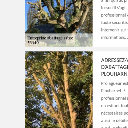
ainsi qu’aux pr
lorsqu’il s’ag
professionnel
toute sécurité
intervenir sur 
informations, 
ADRESSEZ-
D’ABATTAG
PLOUHARN
Prolagueur est
Plouharnel. Si 
professionnel 
en évitant tout
nécessaires pou
aussi le débite