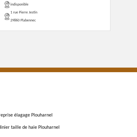
indisponible
1 rue Pierre Jestin
29860 Plabennec
reprise élagage Plouharnel
dinier taille de haie Plouharnel