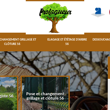
 CHANGEMENT GRILLAGE ET
ELAGAGE ET ÉTÊTAGE D'ARBRE
DESSOUCHAGE
CLÔTURE 56
56
Pose et changement
Elagage et étêta
giste 56
grillage et clôture 56
d'arbre 56