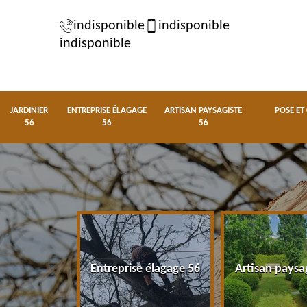
indisponible
indisponible
indisponible
JARDINIER
ENTREPRISE ÉLAGAGE
ARTISAN PAYSAGISTE
POSE ET
56
56
56
nier 56
Entreprise élagage 56
Artisan paysa