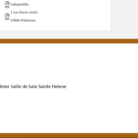
indisponible
1 rue Pierre Jestin
29860 Plabennec
dinier taille de haie Sainte Helene