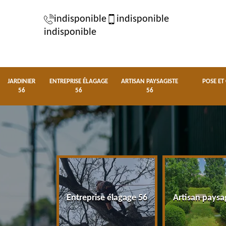
indisponible
indisponible
indisponible
JARDINIER
ENTREPRISE ÉLAGAGE
ARTISAN PAYSAGISTE
POSE ET
56
56
56
nier 56
Entreprise élagage 56
Artisan paysa