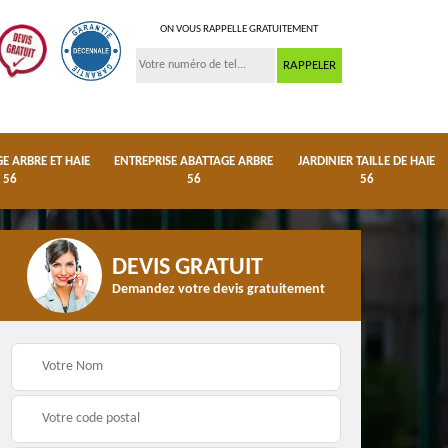
ON VOUS RAPPELLE GRATUITEMENT
 ARBRE ET HAIE
ENTREPRISE ABATTAGE ARBRE
JARDINIER TAILLE DE HAIE
56
56
56
DEVIS GRATUIT
Demandez votre devis gratuitement
ge
Dessouchage arbre et
Entreprise abattage
haie 56
arbre 56