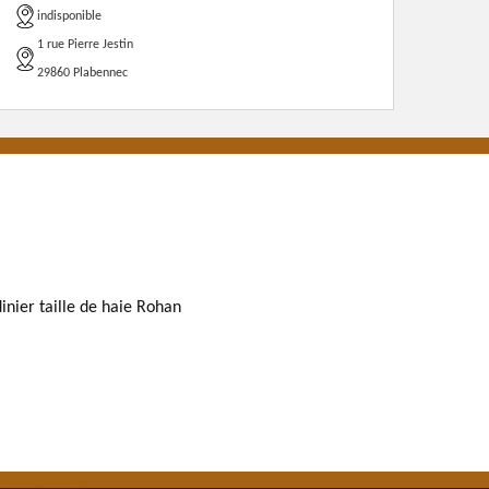
indisponible
1 rue Pierre Jestin
29860 Plabennec
dinier taille de haie Rohan