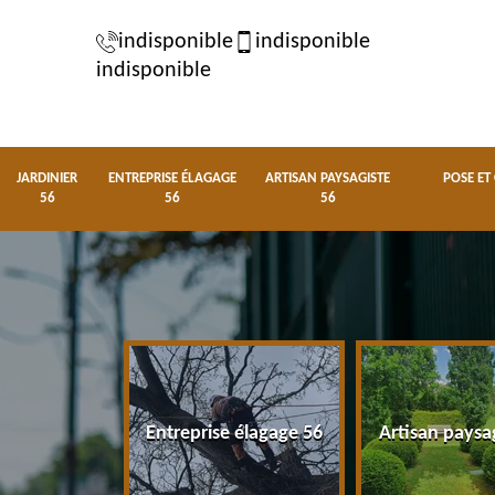
indisponible
indisponible
indisponible
JARDINIER
ENTREPRISE ÉLAGAGE
ARTISAN PAYSAGISTE
POSE ET
56
56
56
nier 56
Entreprise élagage 56
Artisan paysa