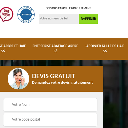
ON VOUS RAPPELLE GRATUITEMENT
 ARBRE ET HAIE
ENTREPRISE ABATTAGE ARBRE
JARDINIER TAILLE DE HAIE
56
56
56
DEVIS GRATUIT
Demandez votre devis gratuitement
ge
Dessouchage arbre et
Entreprise abattage
haie 56
arbre 56