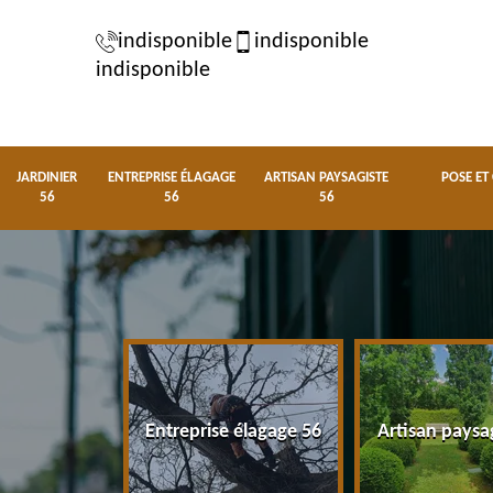
indisponible
indisponible
indisponible
JARDINIER
ENTREPRISE ÉLAGAGE
ARTISAN PAYSAGISTE
POSE ET
56
56
56
nier 56
Entreprise élagage 56
Artisan paysa