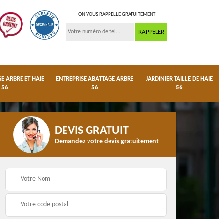
ON VOUS RAPPELLE GRATUITEMENT
 ARBRE ET HAIE
ENTREPRISE ABATTAGE ARBRE
JARDINIER TAILLE DE HAIE
56
56
56
DEVIS GRATUIT
Demandez votre devis gratuitement
ge
Dessouchage arbre et
Entreprise abattage
haie 56
arbre 56