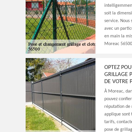
intelligemment
soit la dimens
service. Nous 
avec un partic
en main la mis
Moreac 56500
OPTEZ POUR
GRILLAGE 
DE VOTRE 
À Moreac, dans
pouvez confier 
réputation de r
applique sont t
tarifs, contact
pose de grilla