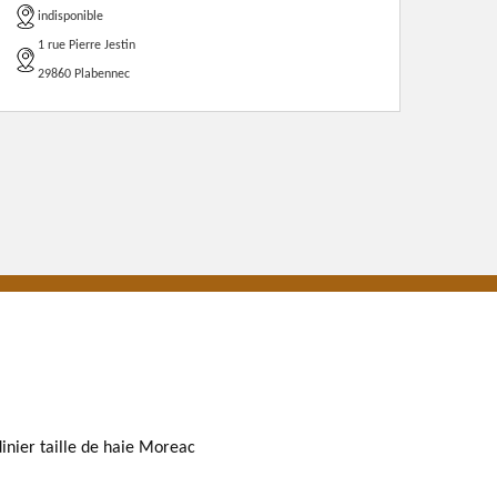
indisponible
1 rue Pierre Jestin
29860 Plabennec
dinier taille de haie Moreac