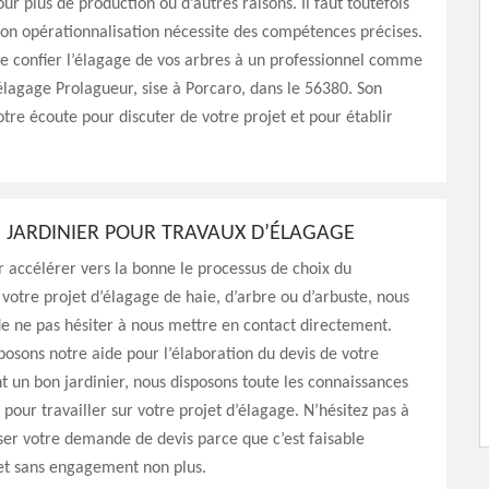
ur plus de production ou d’autres raisons. Il faut toutefois
on opérationnalisation nécessite des compétences précises.
e confier l’élagage de vos arbres à un professionnel comme
’élagage Prolagueur, sise à Porcaro, dans le 56380. Son
otre écoute pour discuter de votre projet et pour établir
N JARDINIER POUR TRAVAUX D’ÉLAGAGE
r accélérer vers la bonne le processus de choix du
 votre projet d’élagage de haie, d’arbre ou d’arbuste, nous
de ne pas hésiter à nous mettre en contact directement.
osons notre aide pour l’élaboration du devis de votre
nt un bon jardinier, nous disposons toute les connaissances
 pour travailler sur votre projet d’élagage. N’hésitez pas à
ser votre demande de devis parce que c’est faisable
et sans engagement non plus.