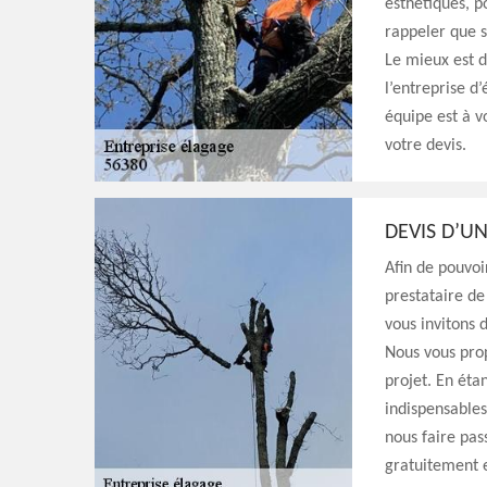
esthétiques, po
rappeler que s
Le mieux est d
l’entreprise d
équipe est à v
votre devis.
DEVIS D’U
Afin de pouvoi
prestataire de
vous invitons 
Nous vous prop
projet. En éta
indispensables
nous faire pas
gratuitement 