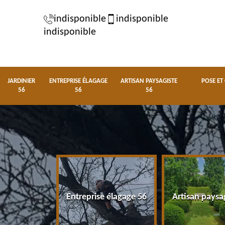
indisponible
indisponible
indisponible
JARDINIER
ENTREPRISE ÉLAGAGE
ARTISAN PAYSAGISTE
POSE ET
56
56
56
nier 56
Entreprise élagage 56
Artisan paysa