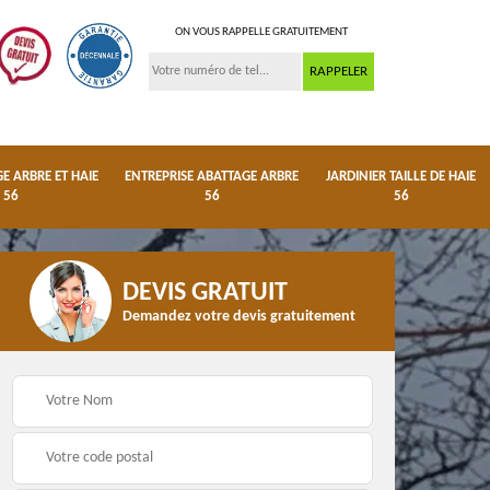
ON VOUS RAPPELLE GRATUITEMENT
 ARBRE ET HAIE
ENTREPRISE ABATTAGE ARBRE
JARDINIER TAILLE DE HAIE
56
56
56
DEVIS GRATUIT
Demandez votre devis gratuitement
ge
Dessouchage arbre et
Entreprise abattage
haie 56
arbre 56