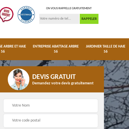
ON VOUS RAPPELLE GRATUITEMENT
 ARBRE ET HAIE
ENTREPRISE ABATTAGE ARBRE
JARDINIER TAILLE DE HAIE
56
56
56
DEVIS GRATUIT
Demandez votre devis gratuitement
ge
Dessouchage arbre et
Entreprise abattage
haie 56
arbre 56