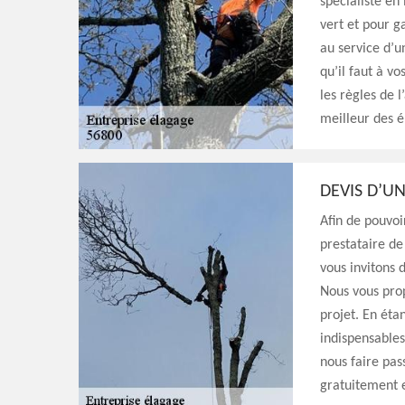
spécialiste en
vert et pour g
au service d’u
qu’il faut à vo
les règles de l
meilleur des é
DEVIS D’U
Afin de pouvoi
prestataire de
vous invitons 
Nous vous prop
projet. En éta
indispensables
nous faire pas
gratuitement 