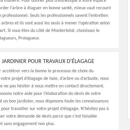
 la matière. Pour donner plus d’esthétique à votre espace
arder l’arbre à élaguer en bonne santé, mieux vaut recourir
n professionnel. Seuls les professionnels savent l’entretien
s arbres et ils sont aussi les seuls à mener l’opération selon
’art. Si vous êtes du côté de Montertelot, choisissez le
lagueurs, Prolagueur.
N JARDINIER POUR TRAVAUX D’ÉLAGAGE
r accélérer vers la bonne le processus de choix du
 votre projet d’élagage de haie, d’arbre ou d’arbuste, nous
de ne pas hésiter à nous mettre en contact directement.
osons notre aide pour l’élaboration du devis de votre
nt un bon jardinier, nous disposons toute les connaissances
 pour travailler sur votre projet d’élagage. N’hésitez pas à
ser votre demande de devis parce que c’est faisable
et sans engagement non plus.