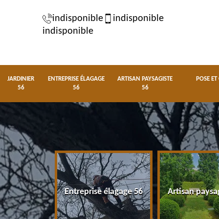
indisponible
indisponible
indisponible
JARDINIER
ENTREPRISE ÉLAGAGE
ARTISAN PAYSAGISTE
POSE ET
56
56
56
nier 56
Entreprise élagage 56
Artisan paysa