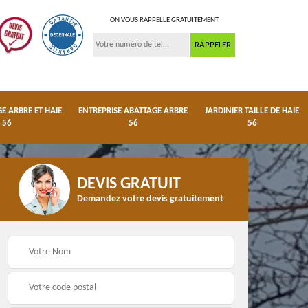
ON VOUS RAPPELLE GRATUITEMENT
 ARBRE ET HAIE
ENTREPRISE ABATTAGE ARBRE
JARDINIER TAILLE DE HAIE
56
56
56
DEVIS GRATUIT
Demandez votre devis gratuitement
ge
Dessouchage arbre et
Entreprise abattage
haie 56
arbre 56