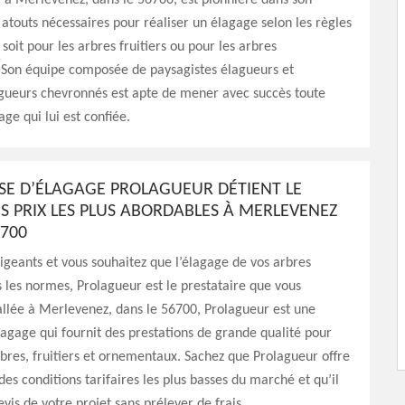
e à Merlevenez, dans le 56700, est pionnière dans son
s atouts nécessaires pour réaliser un élagage selon les règles
 soit pour les arbres fruitiers ou pour les arbres
Son équipe composée de paysagistes élagueurs et
gueurs chevronnés est apte de mener avec succès toute
ge qui lui est confiée.
ISE D’ÉLAGAGE PROLAGUEUR DÉTIENT LE
S PRIX LES PLUS ABORDABLES À MERLEVENEZ
6700
xigeants et vous souhaitez que l’élagage de vos arbres
s les normes, Prolagueur est le prestataire que vous
allée à Merlevenez, dans le 56700, Prolagueur est une
lagage qui fournit des prestations de grande qualité pour
rbres, fruitiers et ornementaux. Sachez que Prolagueur offre
des conditions tarifaires les plus basses du marché et qu’il
evis de votre projet sans prélever de frais.