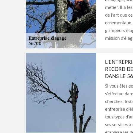
d’élagage, sis
métier. Il a le
de l’art que ce
ornementaux. 
grimpeurs éla
mission d’élaga
L’ENTREPR
RECORD DE
DANS LE 5
Si vous êtes e
s’effectue dan
cherchez. Inst
entreprise d’é
tous types d’a
ses services à 
établisse les d