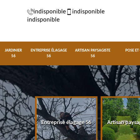
indisponible
indisponible
indisponible
JARDINIER
ENTREPRISE ÉLAGAGE
ARTISAN PAYSAGISTE
POSE ET
56
56
56
nier 56
Entreprise élagage 56
Artisan paysa