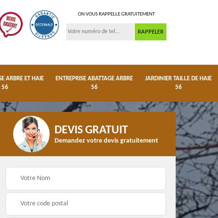
ON VOUS RAPPELLE GRATUITEMENT
 ARBRE ET HAIE
ENTREPRISE ABATTAGE ARBRE
JARDINIER TAILLE DE HAIE
56
56
56
DEVIS GRATUIT
Demandez votre devis gratuitement
ge
Dessouchage arbre et
Entreprise abattage
haie 56
arbre 56