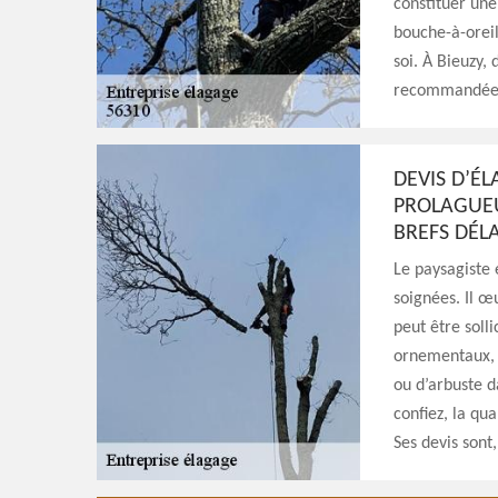
constituer une
bouche-à-oreil
soi. À Bieuzy,
recommandée
DEVIS D’É
PROLAGUEU
BREFS DÉLA
Le paysagiste 
soignées. Il œ
peut être solli
ornementaux, d
ou d’arbuste d
confiez, la qu
Ses devis sont,