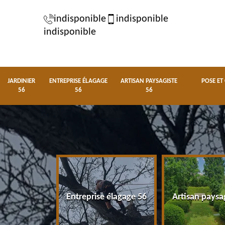
indisponible
indisponible
indisponible
JARDINIER
ENTREPRISE ÉLAGAGE
ARTISAN PAYSAGISTE
POSE ET
56
56
56
nier 56
Entreprise élagage 56
Artisan paysa