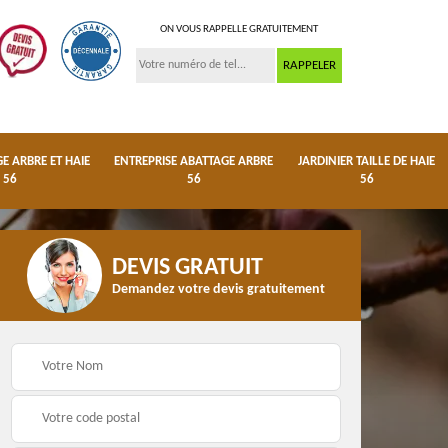
ON VOUS RAPPELLE GRATUITEMENT
 ARBRE ET HAIE
ENTREPRISE ABATTAGE ARBRE
JARDINIER TAILLE DE HAIE
56
56
56
DEVIS GRATUIT
Demandez votre devis gratuitement
ge
Dessouchage arbre et
Entreprise abattage
haie 56
arbre 56