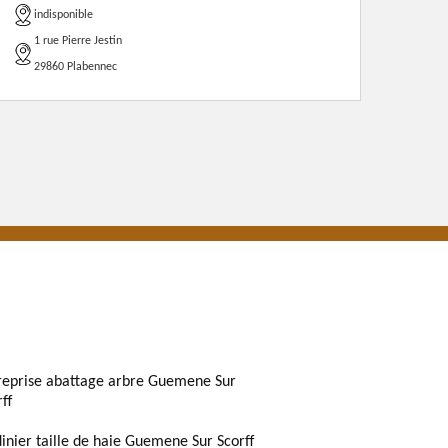
indisponible
1 rue Pierre Jestin
29860 Plabennec
reprise abattage arbre Guemene Sur
ff
dinier taille de haie Guemene Sur Scorff