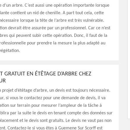
ête d’un arbre. C’est aussi une opération importante lorsque
lante contient un nid de chenille. A part tout cela, cette
nécessaire lorsque la tête de l’arbre est très vulnérable.
tion devrait être assurée par un professionnel. Car ce n’est
bres qui peuvent subir cette opération. Donc, il faut de la
ofessionnelle pour prendre la mesure la plus adapté au
végétation.
ST GRATUIT EN ÉTÊTAGE D’ARBRE CHEZ
UR
n projet d’étêtage d’arbre, un devis est toujours nécessaire.
r, si vous le contactez pour une demande de devis, il va
uation sur terrain pour mesurer l’ampleur de la tâche à
tablira par la suite le devis en tenant compte des données sur
placement et le devis sont gratuits. Le devis ne vaut pas non
t. Contactez-le si vous êtes à Guemene Sur Scorff est