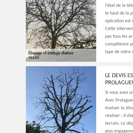
l’état de la t
le haut de la p
opération est 
Cette interven
pas tous les ar
compétence pr
type de votre 
LE DEVIS E
PROLAGUE
Si vous avez u
Avec Prolagueu
évaluer la sit
réaliser ; Il é
terrain. Le dé
plus engagemen