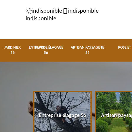
indisponible
indisponible
indisponible
JARDINIER
ENTREPRISE ÉLAGAGE
ARTISAN PAYSAGISTE
POSE ET
56
56
56
nier 56
Entreprise élagage 56
Artisan paysa