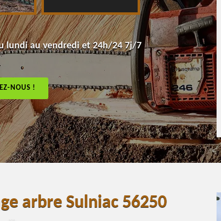
 lundi au vendredi et 24h/24 7j/7
EZ-NOUS !
age arbre Sulniac 56250