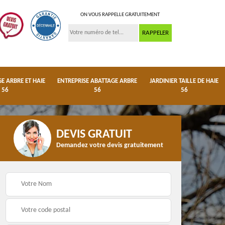
ON VOUS RAPPELLE GRATUITEMENT
 ARBRE ET HAIE
ENTREPRISE ABATTAGE ARBRE
JARDINIER TAILLE DE HAIE
56
56
56
DEVIS GRATUIT
Demandez votre devis gratuitement
e et
Entreprise abattage
Jardinier taille de haie
arbre 56
56