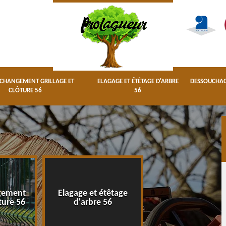
 CHANGEMENT GRILLAGE ET
ELAGAGE ET ÉTÊTAGE D'ARBRE
DESSOUCHAGE
CLÔTURE 56
56
gement
Elagage et étêtage
Dessouchage arbr
ôture 56
d'arbre 56
haie 56