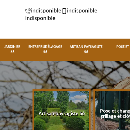
indisponible
indisponible
indisponible
JARDINIER
ENTREPRISE ÉLAGAGE
ARTISAN PAYSAGISTE
POSE ET
56
56
56
Pose et chan
 élagage 56
Artisan paysagiste 56
grillage et cl