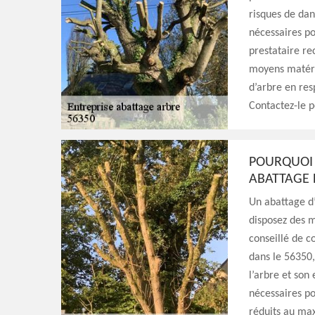
risques de dan
nécessaires po
prestataire re
moyens matérie
d’arbre en res
Contactez-le p
POURQUOI 
ABATTAGE 
Un abattage d’
disposez des m
conseillé de c
dans le 56350,
l’arbre et son
nécessaires po
réduits au ma