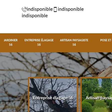
indisponible
indisponible
indisponible
JARDINIER
ENTREPRISE ÉLAGAGE
ARTISAN PAYSAGISTE
POSE ET
56
56
56
nier 56
Entreprise élagage 56
Artisan paysa