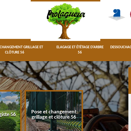
 CHANGEMENT GRILLAGE ET
ELAGAGE ET ÉTÊTAGE D'ARBRE
DESSOUCHAGE
CLÔTURE 56
56
Pose et changement
Elagage et étêta
giste 56
grillage et clôture 56
d'arbre 56