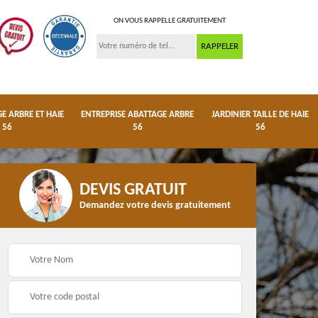
ON VOUS RAPPELLE GRATUITEMENT
 ARBRE ET HAIE
ENTREPRISE ABATTAGE ARBRE
JARDINIER TAILLE DE HAIE
56
56
56
DEVIS GRATUIT
Demandez votre devis gratuitement
ge
Dessouchage arbre et
Entreprise abattage
haie 56
arbre 56