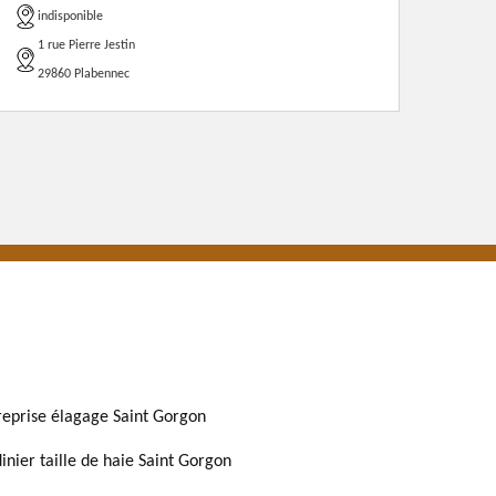
indisponible
1 rue Pierre Jestin
29860 Plabennec
reprise élagage Saint Gorgon
dinier taille de haie Saint Gorgon