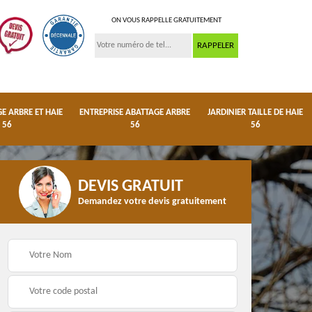
ON VOUS RAPPELLE GRATUITEMENT
 ARBRE ET HAIE
ENTREPRISE ABATTAGE ARBRE
JARDINIER TAILLE DE HAIE
56
56
56
DEVIS GRATUIT
Demandez votre devis gratuitement
ge
Dessouchage arbre et
Entreprise abattage
haie 56
arbre 56