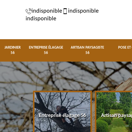
indisponible
indisponible
indisponible
JARDINIER
ENTREPRISE ÉLAGAGE
ARTISAN PAYSAGISTE
POSE ET
56
56
56
nier 56
Entreprise élagage 56
Artisan paysa