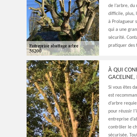
de l’arbre, du 
difficile, plus
à Prolagueur s
qui a une gran
sécurité. Cont
pratiquer des t
À QUI CONF
GACELINE, 
Si vous êtes da
est recommand
d’arbre requi
pour réussir l
entreprise d’a
contrôler le c
sécurisée. Tou