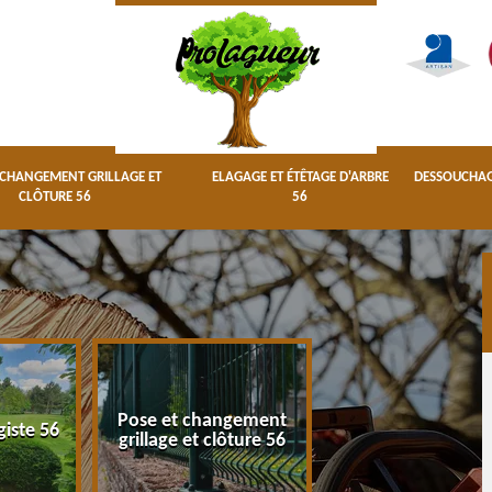
 CHANGEMENT GRILLAGE ET
ELAGAGE ET ÉTÊTAGE D'ARBRE
DESSOUCHAGE
CLÔTURE 56
56
Pose et changement
Elagage et étêta
giste 56
grillage et clôture 56
d'arbre 56