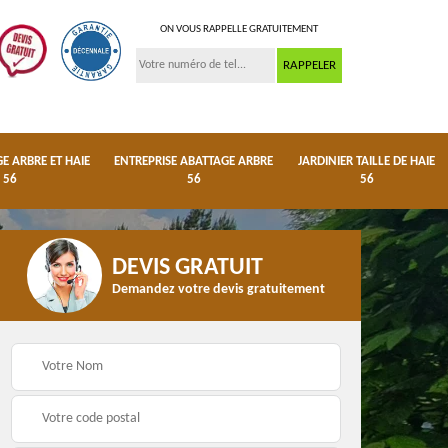
ON VOUS RAPPELLE GRATUITEMENT
 ARBRE ET HAIE
ENTREPRISE ABATTAGE ARBRE
JARDINIER TAILLE DE HAIE
56
56
56
DEVIS GRATUIT
Demandez votre devis gratuitement
ge
Dessouchage arbre et
Entreprise abattage
haie 56
arbre 56