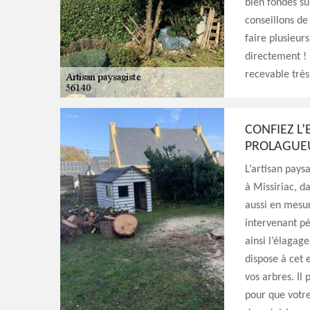
bien fondés su
conseillons de
faire plusieur
directement ! 
recevable trè
CONFIEZ L’
PROLAGUEU
L’artisan pays
à Missiriac, da
aussi en mesur
intervenant pé
ainsi l’élagage
dispose à cet 
vos arbres. Il 
pour que votre