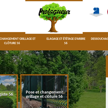
 CHANGEMENT GRILLAGE ET
ELAGAGE ET ÉTÊTAGE D'ARBRE
DESSOUCHAGE
CLÔTURE 56
56
Pose et changement
Elagage et étêta
giste 56
grillage et clôture 56
d'arbre 56