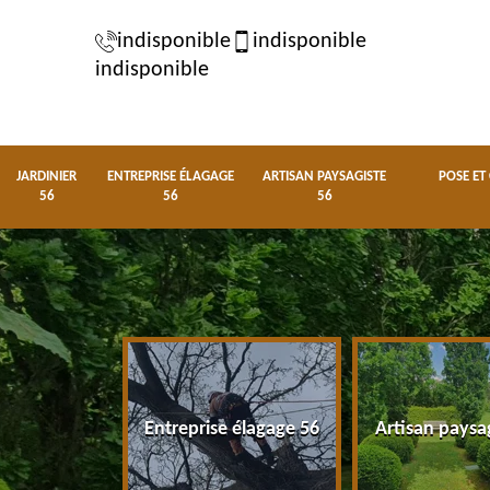
indisponible
indisponible
indisponible
JARDINIER
ENTREPRISE ÉLAGAGE
ARTISAN PAYSAGISTE
POSE ET
56
56
56
nier 56
Entreprise élagage 56
Artisan paysa