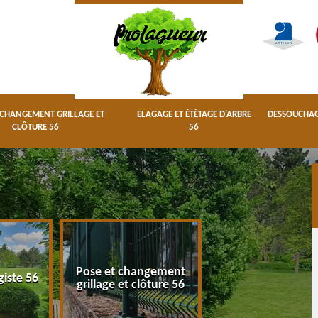
 CHANGEMENT GRILLAGE ET
ELAGAGE ET ÉTÊTAGE D'ARBRE
DESSOUCHAGE
CLÔTURE 56
56
Pose et changement
Elagage et étêta
giste 56
grillage et clôture 56
d'arbre 56