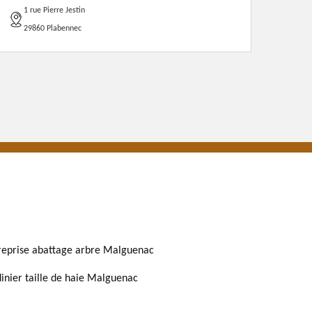
1 rue Pierre Jestin
29860 Plabennec
reprise abattage arbre Malguenac
dinier taille de haie Malguenac