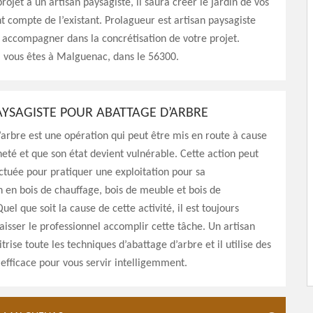
rojet à un artisan paysagiste, il saura créer le jardin de vos
t compte de l’existant. Prolagueur est artisan paysagiste
 accompagner dans la concrétisation de votre projet.
i vous êtes à Malguenac, dans le 56300.
AYSAGISTE POUR ABATTAGE D’ARBRE
arbre est une opération qui peut être mis en route à cause
eté et que son état devient vulnérable. Cette action peut
ectuée pour pratiquer une exploitation pour sa
 en bois de chauffage, bois de meuble et bois de
uel que soit la cause de cette activité, il est toujours
aisser le professionnel accomplir cette tâche. Un artisan
rise toute les techniques d’abattage d’arbre et il utilise des
 efficace pour vous servir intelligemment.