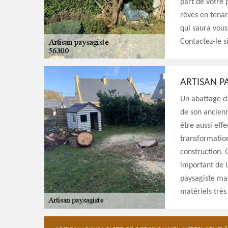
part de votre p
rêves en tenan
qui saura vous
Contactez-le s
ARTISAN P
Un abattage d’
de son ancienn
être aussi eff
transformation
construction. Q
important de l
paysagiste mait
matériels très