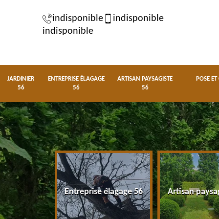
indisponible
indisponible
indisponible
JARDINIER
ENTREPRISE ÉLAGAGE
ARTISAN PAYSAGISTE
POSE ET
56
56
56
nier 56
Entreprise élagage 56
Artisan paysa