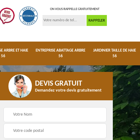
ON VOUS RAPPELLE GRATUITEMENT
 ARBRE ET HAIE
ENTREPRISE ABATTAGE ARBRE
JARDINIER TAILLE DE HAIE
56
56
56
DEVIS GRATUIT
Demandez votre devis gratuitement
ge
Dessouchage arbre et
Entreprise abattage
haie 56
arbre 56