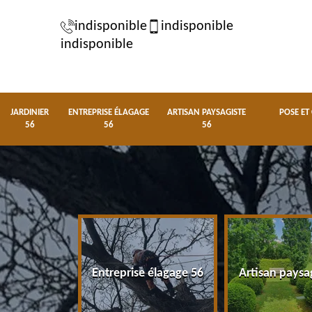
indisponible
indisponible
indisponible
JARDINIER
ENTREPRISE ÉLAGAGE
ARTISAN PAYSAGISTE
POSE ET
56
56
56
nier 56
Entreprise élagage 56
Artisan paysa