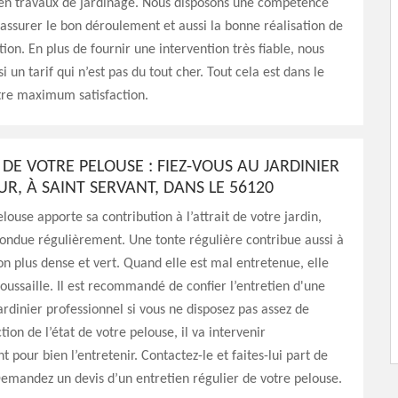
 en travaux de jardinage. Nous disposons une compétence
 assurer le bon déroulement et aussi la bonne réalisation de
ion. En plus de fournir une intervention très fiable, nous
 un tarif qui n’est pas du tout cher. Tout cela est dans le
tre maximum satisfaction.
DE VOTRE PELOUSE : FIEZ-VOUS AU JARDINIER
R, À SAINT SERVANT, DANS LE 56120
louse apporte sa contribution à l’attrait de votre jardin,
 tondue régulièrement. Une tonte régulière contribue aussi à
n plus dense et vert. Quand elle est mal entretenue, elle
oussaille. Il est recommandé de confier l’entretien d'une
ardinier professionnel si vous ne disposez pas assez de
ion de l’état de votre pelouse, il va intervenir
 pour bien l’entretenir. Contactez-le et faites-lui part de
Demandez un devis d’un entretien régulier de votre pelouse.