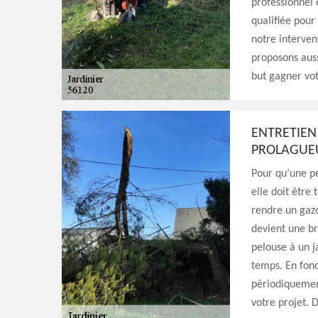
professionnel
qualifiée pour
notre intervent
proposons aussi
but gagner vo
ENTRETIEN 
PROLAGUEU
Pour qu’une pe
elle doit être
rendre un gazo
devient une br
pelouse à un j
temps. En fonct
périodiquement
votre projet. 