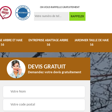
ON VOUS RAPPELLE GRATUITEMENT
 ARBRE ET HAIE
ENTREPRISE ABATTAGE ARBRE
JARDINIER TAILLE DE HAIE
56
56
56
DEVIS GRATUIT
Demandez votre devis gratuitement
ge
Dessouchage arbre et
Entreprise abattage
haie 56
arbre 56