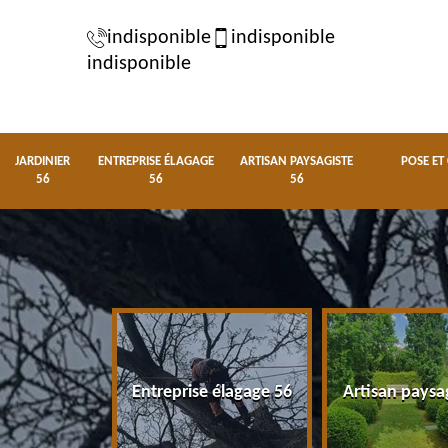
indisponible
indisponible
indisponible
JARDINIER
ENTREPRISE ÉLAGAGE
ARTISAN PAYSAGISTE
POSE ET
56
56
56
nier 56
Entreprise élagage 56
Artisan paysa