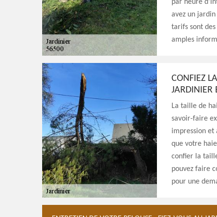
par heure d’in
avez un jardin 
tarifs sont de
amples inform
CONFIEZ L
JARDINIER 
La taille de h
savoir-faire e
impression et 
que votre haie 
confier la tail
pouvez faire c
pour une dema