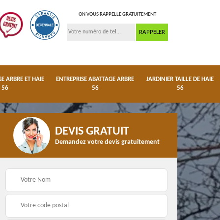
ON VOUS RAPPELLE GRATUITEMENT
 ARBRE ET HAIE
ENTREPRISE ABATTAGE ARBRE
JARDINIER TAILLE DE HAIE
56
56
56
DEVIS GRATUIT
Demandez votre devis gratuitement
ge
Dessouchage arbre et
Entreprise abattage
haie 56
arbre 56