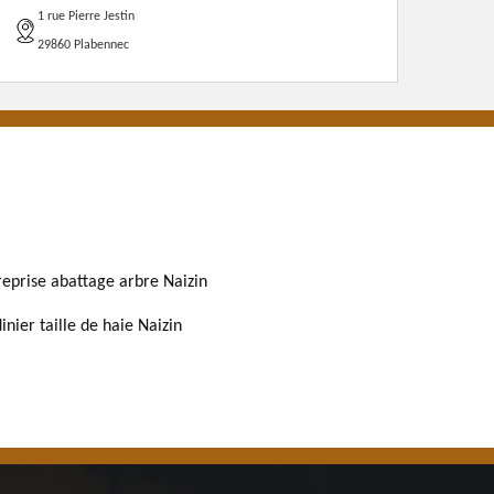
1 rue Pierre Jestin
29860 Plabennec
reprise abattage arbre Naizin
inier taille de haie Naizin