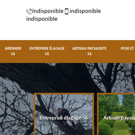
indisponible
indisponible
indisponible
JARDINIER
ENTREPRISE ÉLAGAGE
ARTISAN PAYSAGISTE
POSE ET
56
56
56
nier 56
Entreprise élagage 56
Artisan paysa