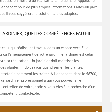
est aussi en mesure de réaliser la taille de haie. Appelez-le
 Hennebont pour de plus amples informations. Faites-lui part
 et il vous suggèrera la solution la plus adaptée.
 JARDINIER, QUELLES COMPÉTENCES FAUT-IL
t celui qui réalise les travaux dans un espace vert. Si le
onçu l’aménagement de votre jardin, le jardinier est celui
re sa réalisation. Un jardinier doit maitriser les
des plantes., il doit savoir quand semer les plantes,
tretenir, comment les traiter. À Hennebont, dans le 56700,
 un jardinier professionnel à qui vous pouvez faire
 l’entretien de votre jardin si vous êtes à la recherche d’un
compétent. Contactez-le.