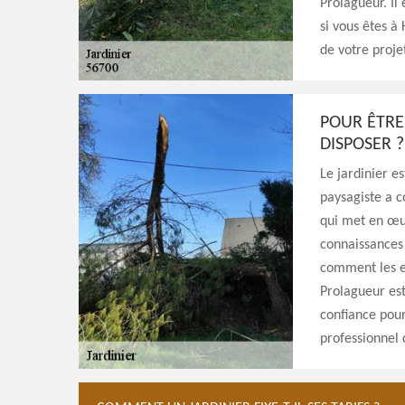
Prolagueur. Il 
si vous êtes à
de votre projet
POUR ÊTRE
DISPOSER ?
Le jardinier es
paysagiste a c
qui met en œuv
connaissances 
comment les en
Prolagueur est
confiance pour
professionnel 