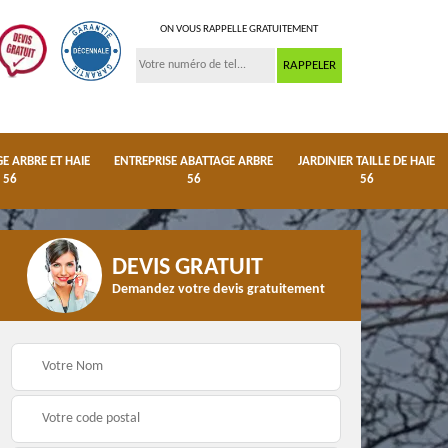
ON VOUS RAPPELLE GRATUITEMENT
 ARBRE ET HAIE
ENTREPRISE ABATTAGE ARBRE
JARDINIER TAILLE DE HAIE
56
56
56
DEVIS GRATUIT
Demandez votre devis gratuitement
ge
Dessouchage arbre et
Entreprise abattage
haie 56
arbre 56